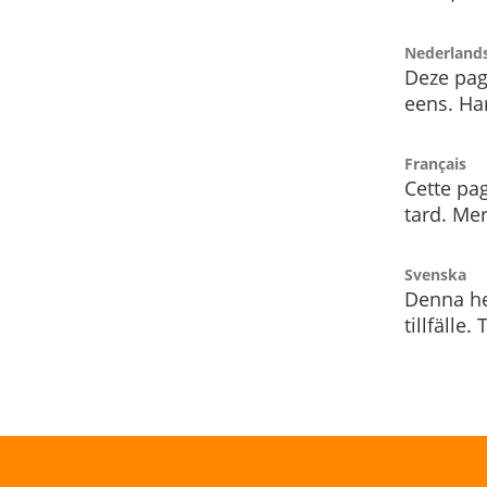
Nederland
Deze pag
eens. Har
Français
Cette pag
tard. Me
Svenska
Denna he
tillfälle