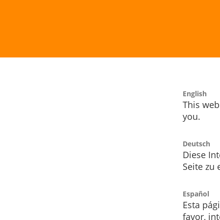
English
This webs
you.
Deutsch
Diese Int
Seite zu
Español
Esta pág
favor, i