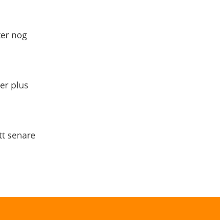
ter nog
yer plus
tt senare